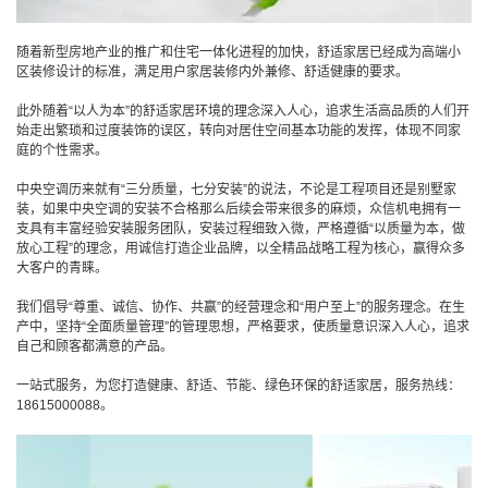
随着新型房地产业的推广和住宅一体化进程的加快，舒适家居已经成为高端小
区装修设计的标准，满足用户家居装修内外兼修、舒适健康的要求。
此外随着“以人为本”的舒适家居环境的理念深入人心，追求生活高品质的人们开
始走出繁琐和过度装饰的误区，转向对居住空间基本功能的发挥，体现不同家
庭的个性需求。
中央空调历来就有“三分质量，七分安装”的说法，不论是工程项目还是别墅家
装，如果中央空调的安装不合格那么后续会带来很多的麻烦，众信机电拥有一
支具有丰富经验安装服务团队，安装过程细致入微，严格遵循“以质量为本，做
放心工程”的理念，用诚信打造企业品牌，以全精品战略工程为核心，赢得众多
大客户的青睐。
我们倡导“尊重、诚信、协作、共赢”的经营理念和“用户至上”的服务理念。在生
产中，坚持“全面质量管理”的管理思想，严格要求，使质量意识深入人心，追求
自己和顾客都满意的产品。
一站式服务，为您打造健康、舒适、节能、绿色环保的舒适家居，服务热线：
18615000088。