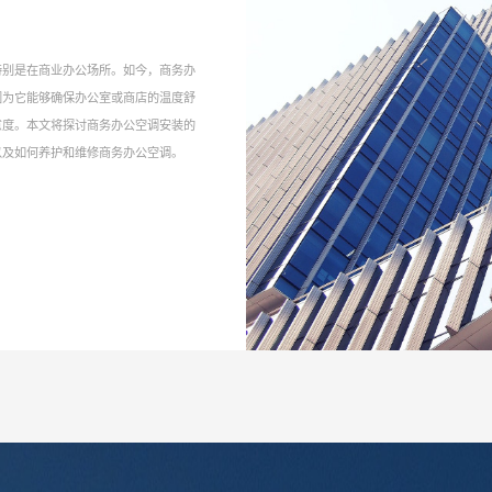
特别是在商业办公场所。如今，商务办
因为它能够确保办公室或商店的温度舒
意度。本文将探讨商务办公空调安装的
净水诺百纳管线机系列
牟平区净水诺百纳净水
以及如何养护和维修商务办公空调。
，水电路分离，内置 21 重防
行业首创，RO膜集成后置活性炭 
桶 RO 机 故障自检控制系统，
一体集成水路板及水路板自动断水 
干烧，安全无忧； 大屏显示：水
压密闭制氢溶于纯水氢含量显示 自
/触碰控制，语音播报，...
功能，守护饮水健康