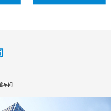
水系列
牟平区净水诺百纳空气净水器系列
 不锈钢材
司
化，经久耐
功能: 定时 除 VOC 除花粉 除颗粒；超大风
除水中的泥
量、一机管全屋；数字直显、风量三档可调
..
馆车间