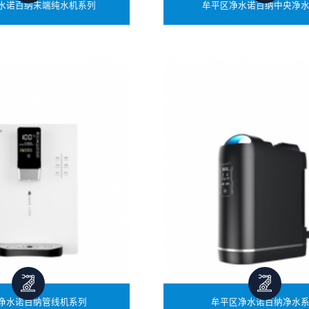
水诺百纳末端纯水机系列
牟平区净水诺百纳中央净
净水诺百纳管线机系列
牟平区净水诺百纳净水