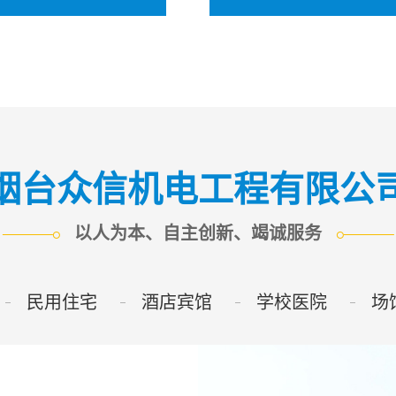
水诺百纳末端纯水机系列
牟平区净水诺百纳中央净
金属和细菌等一切有害物质净水
卧式中央超滤机，外壳采用进口 304
烟台众信机电工程有限公
达到国家一级水效标准滤芯寿命
质，机身表面 UV 涂层可长久 抗氧
自主更换滤芯滤芯集成，水路一体
用；采用食品级超滤膜，能有效滤
留 WIFI/物联网模块配置
沙、铁锈、余 氯等有害物质和.
以人为本、自主创新、竭诚服务
民用住宅
酒店宾馆
学校医院
场