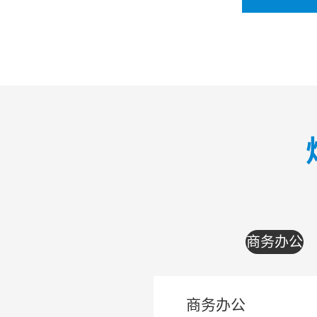
牟平区净
滤除水垢、重
达到直饮标准
提醒、3 秒
集成预
商务办公
商务办公