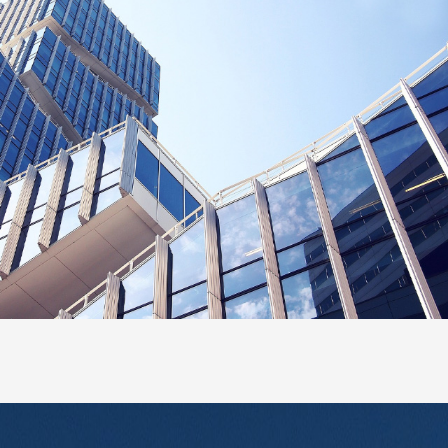
系列
牟平区净水诺百纳管线机系列
滤芯集成，
完美匹配无桶RO机，内置UV杀菌模块，TDS
全新研发高
值数显实时显示，温度显示，集成模块加热，
带UV杀菌
水电路分离，内置28重防护，故障自检控制系
统，缺水保护，防干烧，安全无忧；微...