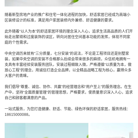
随着新型房地产业的推广和住宅一体化进程的加快，舒适家居已经成为高端小
区装修设计的标准，满足用户家居装修内外兼修、舒适健康的要求。
此外随着“以人为本”的舒适家居环境的理念深入人心，追求生活高品质的人们开
始走出繁琐和过度装饰的误区，转向对居住空间基本功能的发挥，体现不同家
庭的个性需求。
中央空调历来就有“三分质量，七分安装”的说法，不论是工程项目还是别墅家
装，如果中央空调的安装不合格那么后续会带来很多的麻烦，众信机电拥有一
支具有丰富经验安装服务团队，安装过程细致入微，严格遵循“以质量为本，做
放心工程”的理念，用诚信打造企业品牌，以全精品战略工程为核心，赢得众多
大客户的青睐。
我们倡导“尊重、诚信、协作、共赢”的经营理念和“用户至上”的服务理念。在生
产中，坚持“全面质量管理”的管理思想，严格要求，使质量意识深入人心，追求
自己和顾客都满意的产品。
一站式服务，为您打造健康、舒适、节能、绿色环保的舒适家居，服务热线：
18615000088。