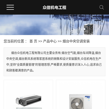
您当前的位置 ：
首 页
>>
产品中心
>>
烟台中央空调安装
烟台众信机电工程有限公司主要业务有:烟台空气能,烟台车间降温,烟台
中央空调,烟台新风系统等家居系统的销售和设计安装服务,众信机电在生产
中,坚持"全面质量管理"的管理思想,严格要求,使质量意识深入人心,追求自己
和顾客都满意的产品。