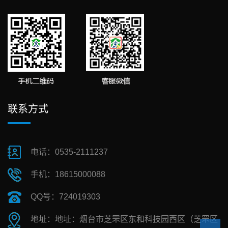
联系方式
电话：0535-2111237
手机：18615000088
QQ号：724019303
地址：地址：烟台市芝罘区东和科技园西区（芝罘区