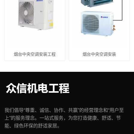
烟台中央空调安装工程
烟台中央空调安装
我们倡导“尊重、诚信、协作、共赢”的经营理念和“用户至
上”的服务理念。一站式服务，为您打造健康、舒适、节
能、绿色环保的舒适家居。