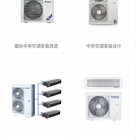
烟台中央空调安装改造
中央空调安装设计