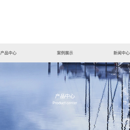
产品中心
案例展示
新闻中心