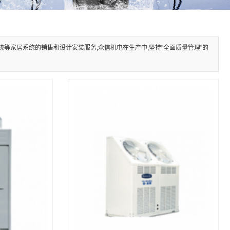
统等家居系统的销售和设计安装服务,众信机电在生产中,坚持"全面质量管理"的