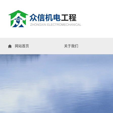
网站首页
关于我们