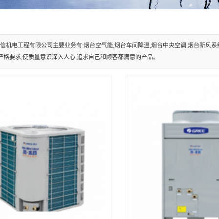
信机电工程有限公司主要业务有:烟台空气能,烟台车间降温,烟台中央空调,烟台新风系
,严格要求,使质量意识深入人心,追求自己和顾客都满意的产品。