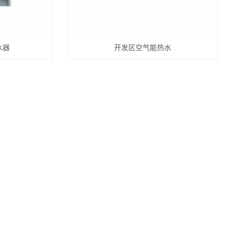
水器
开发区空气能热水