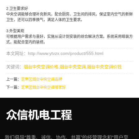
2.卫生要求好
中央空调能够合理补充新风，配合厨房、卫生间的排风，保证室内空气的新鲜
卫生，还可以四季换气，满足人体的卫生要求。
3.外型美观
可根据用户需求与喜好，实施从设计到安装的综合解决方案。系统采用暗装方
式，能配合室内的装修。
本文网址：http://www.ytvzx.com/product/555.html
关键词：
烟台中央空调价格
,
烟台中央空调
,
烟台中央空调价钱
上一篇：
芝罘区烟台中央空调品牌
下一篇：
芝罘区烟台中央空调哪家好
我们倡导“尊重、诚信、协作、共赢”的经营理念和“用户至