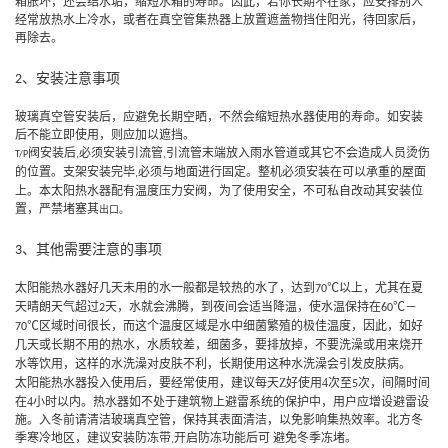
箱胀坏，还会结水垢，缩短水箱的寿命。因此，若你长期不在家，应安排别人
经常放热水上冷水，或者在真空管集热器上放置遮盖物挡住阳光，待回家后，
再除去。
、安装注意事项
2
玻璃真空管安装后，应避免长期空晒，不然会缩短热水器使用的寿命。如安装
后不能立即使用，则应加以遮挡。
阀安装后
必须安装引流管
引流管末端放入雨水管道或其它不会造成人员烫伤
,
,
T/P
的位置。支架安装完毕
必须与地面进行固定。整机必须安装在可以承重的屋面
,
上。本太阳热水器配有温度压力安阀，为了使用安全，不可私自改动其安装位
置，严禁堵塞其
出口。
、其他
需要注意的事项
3
太阳能热水器好几天未用的水一般都是较热的水了，达到
以上，尤其在夏
70℃
天晴朗天气超过
天，水就会沸腾，到夜间会适当降温，使水温保持在
－
2
60℃
区域时间很长，而这个温度区域是水中细菌繁殖的极佳温度，因此，如好
70℃
几天或长期不用的热水，水质较差，细菌多，要排放掉，不要洗澡或用来烧开
水等饮用，这样的水洗澡对皮肤不利，长期使用这种水洗澡会引发皮肤病。
太阳能热水器投入使用后，要经常使用，建议每天Z好使用
4
次至
次
，间隔时间
5
在
4
小时
以内。热水器如不处于建筑物上避雷系统的保护中，用户应增设避雷设
施。入冬前请清洁玻璃真空管，保持其表面清洁，以免影响集热效率。北方冬
季寒冷地区，建
议安装防冻带
开启防冻功能后可
避免冬季冻堵。
,