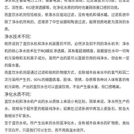
净水机主要靠电力工作，需要电源，有储水系统，过滤装置分为
5
层，包含滤
芯、活性炭、
RO
逆渗透膜等，在净化水质的同时也兼顾改善口感的功效。
而直饮水机则恰恰相反，依靠水压驱动过滤，没有电机和储水罐。过滤系统中
除了净水机所有的，还增添了中空丝膜和陶瓷过滤，能得到质地更为清冽的水
质。
净水技术不同
：
既然说到了直饮水机和净水机装置的不同，必然涉及到不同的净水机书：净水
机的核心净水技术在于
RO
膜反渗透膜，其有着超细精度，能截留住水中一切有
机污染物和无机离子成分。虽然产出的是可以直接饮用的纯净水，但会有一定
的废水量。
而直饮水机则是通过过滤和吸附的物理方式，去除城市自来水中的氯气和因二
次污染所产生的，
90%
的细菌病毒、胶体、铁锈、杂质等各种对人体有害的有
机污染物，产出的直饮水也可以直接饮用，不会产生废水量，但口感略差。
净化水质不同
：
直饮水机和净水机产出的水从质体上来说小有区别。简单来说，净水所生产的
水，就相当于超市里的瓶装纯净水；如果在过滤系统中再加上麦饭石，就会大
致相当于矿泉水。
至于直饮水机，所产生出来的水则是净化水，含有城市自来水的矿物质，类似
于凉白开，只是我们可以生饮，而不用高温水烧开。