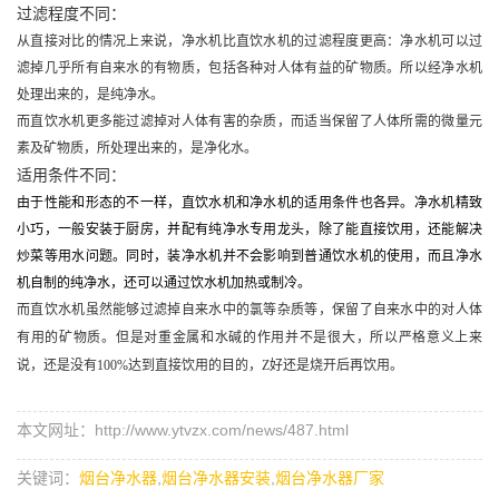
过滤程度不同
：
从直接对比的情况上来说，净水机比直饮水机的过滤程度更高：净水机可以过
滤掉几乎所有自来水的有物质，包括各种对人体有益的矿物质。所以经净水机
处理出来的，是纯净水。
而直饮水机更多能过滤掉对人体有害的杂质，而适当保留了人体所需的微量元
素及矿物质，所处理出来的，是净化水。
适用条件不同
：
由于性能和形态的不一样，直饮水机和净水机的适用条件也各异。净水机精致
小巧，一般安装于厨房，并配有纯净水专用龙头，除了能直接饮用，还能解决
炒菜等用水问题。同时，装净水机并不会影响到普通饮水机的使用，而且净水
机自制的纯净水，还可以通过饮水机加热或制冷。
而直饮水机虽然能够过滤掉自来水中的氯等杂质等，保留了自来水中的对人体
有用的矿物质。但是对重金属和水碱的作用并不是很大，所以严格意义上来
说，还是没有
100%
达到直接饮用的目的，Z好还是烧开后再饮用。
本文网址：http://www.ytvzx.com/news/487.html
关键词：
烟台净水器
,
烟台净水器安装
,
烟台净水器厂家