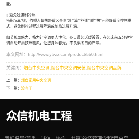
能。
3.避免过渡制冷热
搭配“e享”键，依照人体热舒适区全责“冷”“凉”“舒适”“暖”“热”五种舒适度控制模
式，避免制冷过程过渡降温或制热过渡升温。
细节彰显魅力，格力让空调更人性化，冬日晨起送暖设置，在起床前五分钟空
调自动开启预热暖风，让您身沐春光，不畏惧冬日的严寒。
本文网址：http://www.ytvzx.com/product/550.html
关键词：
烟台中央空调
,
烟台中央空调安装
,
烟台中央空调品牌
上一篇：
烟台家用中央空调
下一篇：
没有了
我们倡导“尊重、诚信、协作、共赢”的经营理念和“用户至