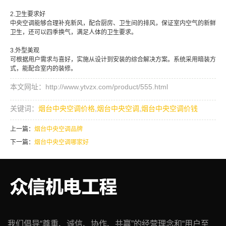
2.卫生要求好
中央空调能够合理补充新风，配合厨房、卫生间的排风，保证室内空气的新鲜
卫生，还可以四季换气，满足人体的卫生要求。
3.外型美观
可根据用户需求与喜好，实施从设计到安装的综合解决方案。系统采用暗装方
式，能配合室内的装修。
本文网址：http://www.ytvzx.com/product/555.html
关键词：
烟台中央空调价格
,
烟台中央空调
,
烟台中央空调价钱
上一篇：
烟台中央空调品牌
下一篇：
烟台中央空调哪家好
我们倡导“尊重、诚信、协作、共赢”的经营理念和“用户至