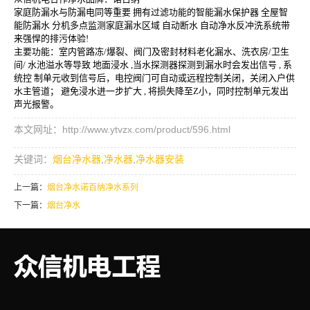
家庭防漏水与防漏电同等重要
拥有过滤功能的智能漏水保护器
全屋智
能防漏水 分机多点监测家庭漏水区域 自动断水
自动净水反冲洗系统带
来强悍的排污体验!
主要功能：室内管路冻/爆裂、阀门及密封材料老化漏水、洗衣房/卫生
间/
水池溢水等导致 地面浸水 ,当水探测器探测到漏水时会发出信号 , 系
统控
制单元收到信号后，电控阀门可自动或远程控制关闭，关闭入户供
水主管道；
避免浸水进一步扩大 , 将损失降至Z小，同时控制单元发出
声光报警。
本文网址：http://www.ytvzx.com/product/596.html
关键词：
烟台净水器
,
净水器
,
净水器安装
上一篇：
烟台净水诺百纳净水系列
下一篇：
烟台净水