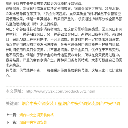
用新冷媒的中央空调需要选择更为优质的冷媒铜管。
铜管保温：冷媒运行情况直接决定使用效果，铜管保温不可忽视。冷凝水管：
冷凝水管隐藏在吊顶中，Z后会封闭起来。虽然其质量的好坏虽然不会营销空
调使用效果，但是一旦其漏水，后果很严重的，必须通过拆除部分或全部吊顶
乃至敲墙撬地板（砖）来进行维修。
风口：小部位往往被很多消费者疏忽，但这部分影响使用感受。常见风口有两
种材料：一种是ABS风口，另一种是铝合金风口。两种风口各有利弊。ABS风
口，采用ABS工程材料制作，不容易结露。但该材料有一定的热胀冷缩系数，
所以在使用过程有可能发出吱吱声，冬天气温低风口也可能产生轻微的拱起。
长时间使用后风口会变黄，并不容易清洗。铝合金风口，优点在于不易变形，
也不易变色。但是由于铝合金的热传递速度非常快，所以在夏天使用过程中，
容易结露。严重的会有水滴产生。两种风口各有其特点，大家可根据自己的需
求来挑选。
信号线：信号线并不贵，一般都采用带屏蔽层的信号线。这块大家可以比较放
心。
本文网址：http://www.ytvzx.com/product/571.html
关键词：
烟台中央空调安装工程
,
烟台中央空调安装
,
烟台中央空调
上一篇：
烟台中央空调安装价格
下一篇：
烟台中央空调安装