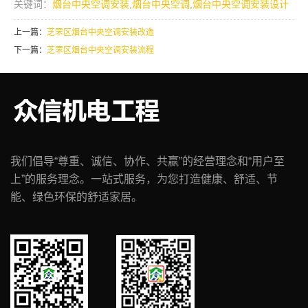
关键词：
烟台中央空调安装
,
烟台中央空调
,
烟台中央空调安装设计
上一篇：
芝罘区烟台中央空调安装改造
下一篇：
芝罘区烟台中央空调安装流程
我们倡导“尊重、诚信、协作、共赢”的经营理念和“用户至
上”的服务理念。一站式服务，为您打造健康、舒适、节
能、绿色环保的舒适家居。