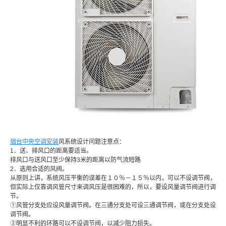
烟台中央空调安装
风系统设计问题注意点：
1．送、排风口的距离要适当。
排风口与送风口至少保持3米的距离以防气流短路
2．选用合适的风阀。
从原则上讲，系统风压平衡的误差在１０％－１５％以内，可以不设调节阀，
但实际上仅靠调风管尺寸来调风压是很困难的，所以，要设风量调节阀进行调
节。
①风管分支处应设风量调节阀。在三通分支处可设三通调节阀，或在分支处设
调节阀。
②明显不利的环路可以不设调节阀，以减少阻力损失。