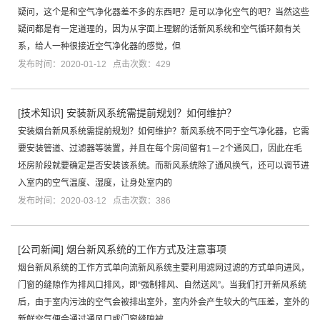
疑问，这个是和空气净化器差不多的东西吧？是可以净化空气的吧？当然这些
疑问都是有一定道理的，因为从字面上理解的话新风系统和空气循环颇有关
系，给人一种很接近空气净化器的感觉，但
发布时间：2020-01-12 点击次数：429
[
技术知识
]
安装新风系统需提前规划？如何维护？
安装烟台新风系统需提前规划？如何维护？新风系统不同于空气净化器，它需
要安装管道、过滤器等装置，并且在每个房间留有1－2个通风口，因此在毛
坯房阶段就要确定是否安装该系统。而新风系统除了通风换气，还可以调节进
入室内的空气温度、湿度，让身处室内的
发布时间：2020-03-12 点击次数：386
[
公司新闻
]
烟台新风系统的工作方式及注意事项
烟台新风系统的工作方式单向流新风系统主要利用滤网过滤的方式单向进风，
门窗的缝隙作为排风口排风，即“强制排风、自然送风”。当我们打开新风系统
后，由于室内污浊的空气会被排出室外，室内外会产生较大的气压差，室外的
新鲜空气便会通过通风口或门窗缝隙被