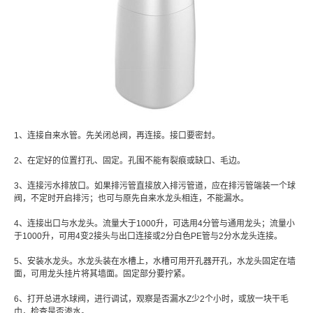
1、连接自来水管。先关闭总阀，再连接。接口要密封。
2、在定好的位置打孔、固定。孔围不能有裂痕或缺口、毛边。
3、连接污水排放口。如果排污管直接放入排污管道，应在排污管端装一个球
阀，不定时开启排污；也可与原先自来水龙头相连，不能漏水。
4、连接出口与水龙头。流量大于1000升，可选用4分管与通用龙头；流量小
于1000升，可用4变2接头与出口连接或2分白色PE管与2分水龙头连接。
5、安装水龙头。水龙头装在水槽上，水槽可用开孔器开孔，水龙头固定在墙
面，可用龙头挂片将其墙面。固定部分要拧紧。
6、打开总进水球阀，进行调试，观察是否漏水Z少2个小时，或放一块干毛
巾，检查是否渗水。