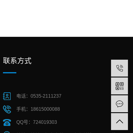
联系方式
电话：0535-2111237
手机：18615000088
QQ号：724019303