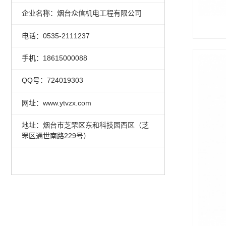
企业名称：烟台众信机电工程有限公司
电话：0535-2111237
手机：18615000088
QQ号：724019303
网址：www.ytvzx.com
地址：烟台市芝罘区东和科技园西区（芝
罘区通世南路229号）