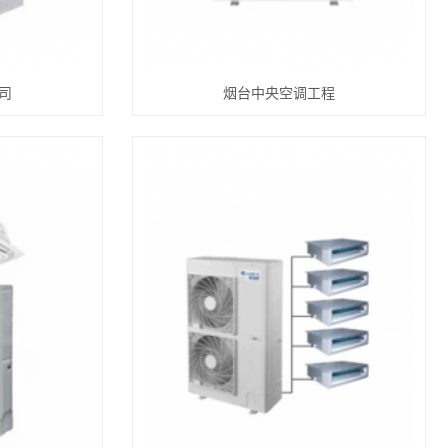
司
烟台中央空调工程