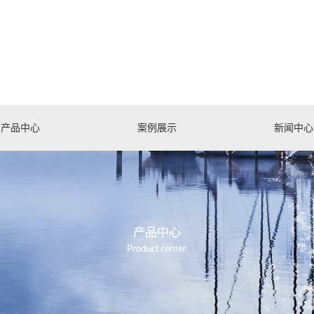
产品中心
案例展示
新闻中心