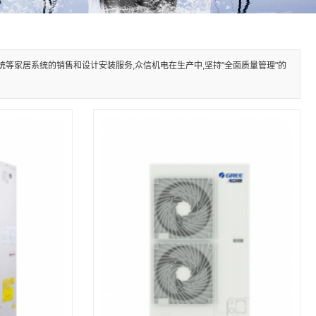
统等家居系统的销售和设计安装服务,众信机电在生产中,坚持"全面质量管理"的