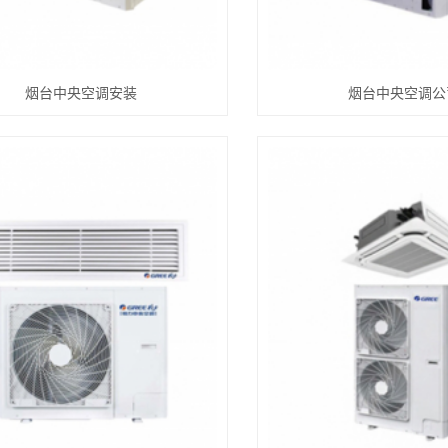
烟台中央空调安装
烟台中央空调公